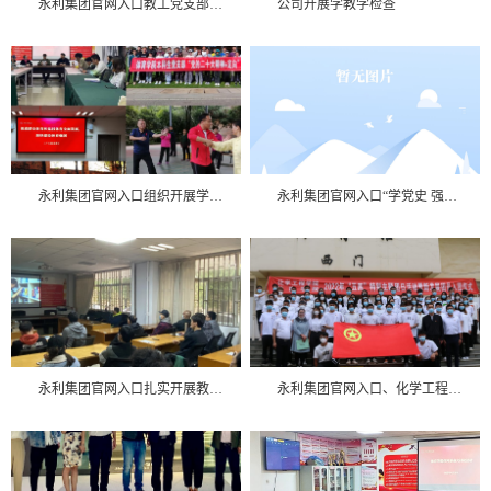
永利集团官网入口教工党支部赴富民开展主题党日活动
公司开展学教学检查
永利集团官网入口组织开展学习宣传贯彻党的二十大精神系列活动
永利集团官网入口“学党史 强信念 跟党走”
永利集团官网入口扎实开展教职工政治理论学习
永利集团官网入口、化学工程公司联合开展2022年“五四”特别主题团日活动暨新发...