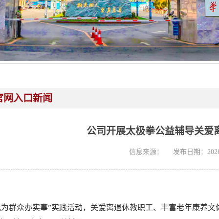
官网入口新闻
公司开展太极拳公益辅导关爱
信息来源：
发布日期：2026-
我为群众办实事
”
实践活动，关爱离退休教职工、丰富老年康养文