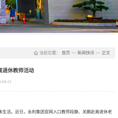
当前位置：
首页
>>
新闻快讯
>>
正文
离退休教师活动
04-23
体生活
。
近日，永利集团官网入口教师段静、关鹏赴离退休老