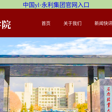
中国yl·永利集团官网入口
首页
关于我们
新闻快