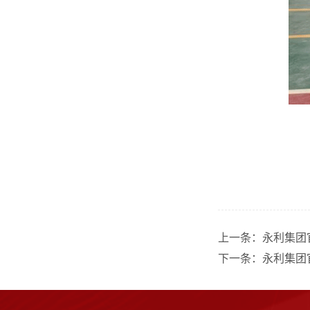
上一条：
永利集团
下一条：
永利集团