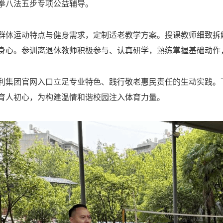
拳八法五步专项公益辅导。
群体运动特点与健身需求，定制适老教学方案。授课教师细致拆
身心。参训离退休教师积极参与、认真研学，熟练掌握基础动作
利集团官网入口立足专业特色、践行敬老惠民责任的生动实践。
育人初心，为构建温情和谐校园注入体育力量。