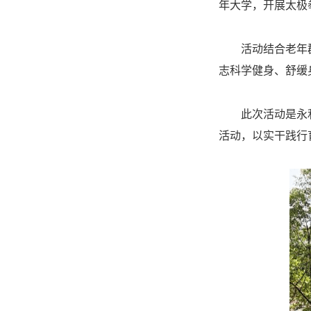
年大学，开展太极
活动结合老年
志科学健身、舒缓
此次活动是永
活动，以实干践行