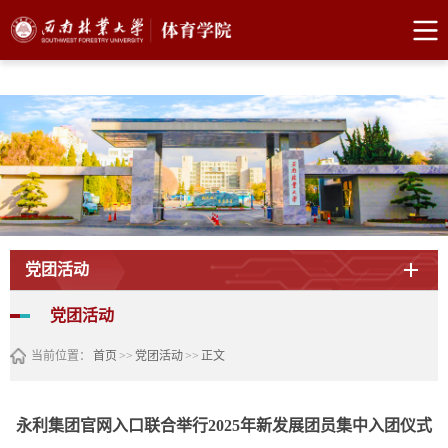
中国yl·永利集团官网入口
党团活动
党团活动
当前位置：
首页
>>
党团活动
>>
正文
永利集团官网入口联合举行2025年新发展团员集中入团仪式