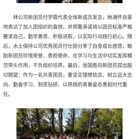
林公司新团员付学蓉代表全体新成员发言，她满怀自豪
地表达了加入团组织的喜悦，并郑重承诺将以团员标准严格
要求自己，勤学善思、积极进取，以实际行动践行初心。随
后，水土保持公司优秀团员付仕勋分享了自身成长感悟，勉
励新团员珍惜荣誉、勇担使命，在学习与生活中切实发挥模
范带头作用，不负组织培养。最后，张国胜向新团员提出殷
切期望：作为一名共青团员，要坚定理想信念、树立远大志
向，勤奋学习、刻苦钻研，以昂扬的青春姿态勇担时代重
任。