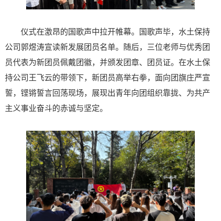
仪式在激昂的国歌声中拉开帷幕。国歌声毕，
水土保持
公司
郭煜涛宣读新发展团员名单。随后，三
位老师
与优秀团
员代表为新团员佩戴团徽，并颁发团章、团员证。在
水土保
持公司
王飞云的带领下，新团员高举右拳，面向团旗庄严宣
誓，铿锵誓言回荡现场，展现出青年向团组织靠拢、为共产
主义事业奋斗的赤诚与坚定。