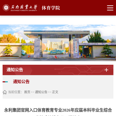
中国yl·永利集团官网入口
通知公告
通知公告
当前位置：
首页
>>
通知公告
>>
正文
永利集团官网入口体育教育专业2026年应届本科毕业生综合